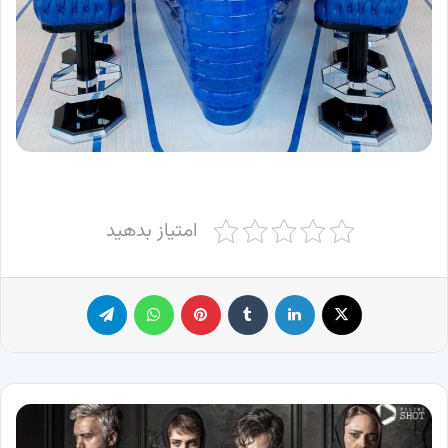
امتیاز بدهید
X
لینکدین
‫تامبلر
پینترست
واتس آپ
تلگرام
پوسترهای
جذاب