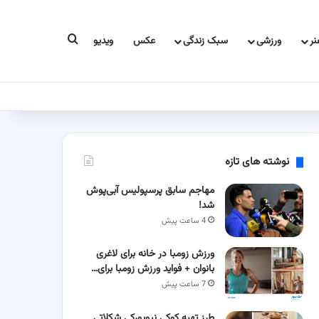
جستجو برای
ر
ورزشی
سبک زندگی
عکس
ویدیو
نوشته های تازه
مهاجم سابق پرسپولیس آبی‌پوش
شد!
4 ساعت پیش
ورزش زومبا در خانه برای لاغری
بانوان + فواید ورزش زومبا برای…
7 ساعت پیش
طرز تهیه کوکی نیویورکی شکلاتی