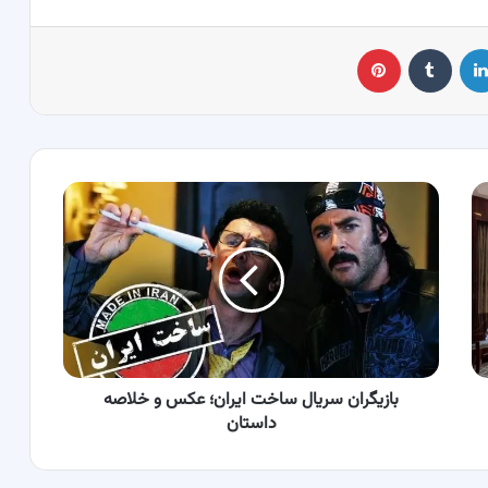
لینکدین
‫تامبلر
پینترست
بازیگران
سریال
ساخت
ایران؛
عکس
و
خلاصه
داستان
بازیگران سریال ساخت ایران؛ عکس و خلاصه
داستان