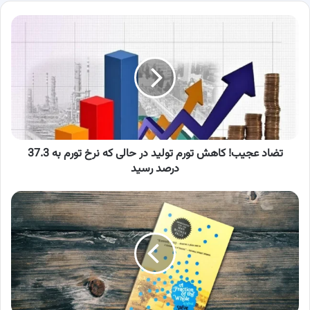
تضاد
عجیب!
کاهش
تورم
تولید
در
حالی
که
نرخ
تورم
تضاد عجیب! کاهش تورم تولید در حالی که نرخ تورم به 37.3
به
درصد رسید
37.3
درصد
معرفی
رسید
کتاب
جزء
از
کل؛
طنزی
تلخ
درباره