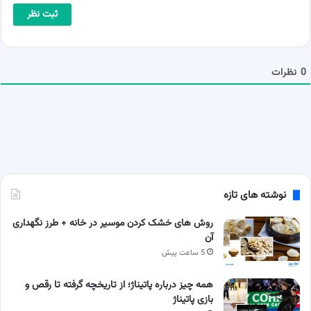
ا
ی
*
ل
ش
م
ا
0
نظرات
نوشته های تازه
روش های خشک کردن موسیر در خانه + طرز نگهداری
آن
5 ساعت پیش
همه چیز درباره پاتیناژ؛ از تاریخچه گرفته تا رقص و
بازی پاتیناژ