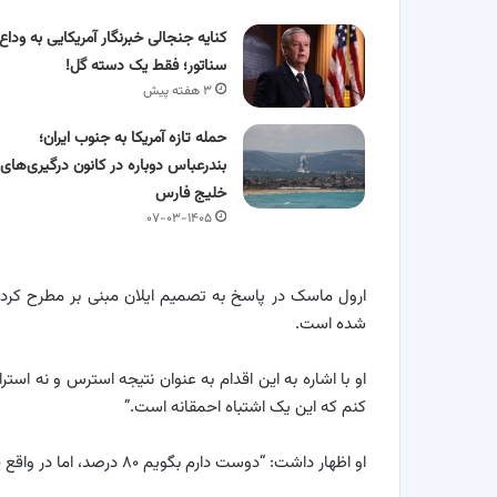
کنایه جنجالی خبرنگار آمریکایی به وداع 
سناتور؛ فقط یک دسته گل!
۳ هفته پیش
حمله تازه آمریکا به جنوب ایران؛
بندرعباس دوباره در کانون درگیری‌های
خلیج فارس
۰۷-۰۳-۱۴۰۵
ارول ماسک در پاسخ به تصمیم ایلان مبنی بر مطرح کردن
شده است.
او با اشاره به این اقدام به عنوان نتیجه استرس و نه است
کنم که این یک اشتباه احمقانه است.”
او اظهار داشت: “دوست دارم بگویم ۸۰ درصد، اما در واقع ۱۰۰ درصد [مردم] پشت ترامپ هستند.”