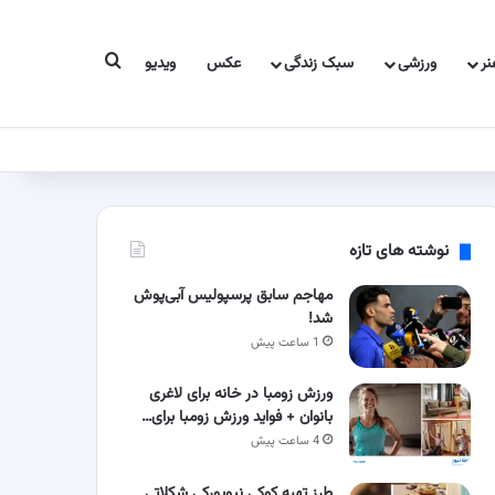
جستجو برای
ر
ورزشی
سبک زندگی
عکس
ویدیو
نوشته های تازه
مهاجم سابق پرسپولیس آبی‌پوش
شد!
1 ساعت پیش
ورزش زومبا در خانه برای لاغری
بانوان + فواید ورزش زومبا برای…
4 ساعت پیش
طرز تهیه کوکی نیویورکی شکلاتی