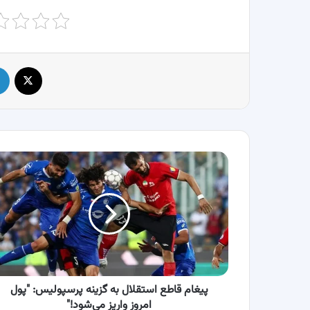
X
پیغام
قاطع
استقلال
به
گزینه
پرسپولیس:
"پول
امروز
واریز
می‌شود!"
پیغام قاطع استقلال به گزینه پرسپولیس: "پول
امروز واریز می‌شود!"