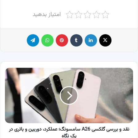
امتیاز بدهید
X
لینکدین
‫تامبلر
پینترست
واتس آپ
تلگرام
نقد
و
بررسی
گلکسی
A26
سامسونگ؛
عملکرد،
دوربین
و
باتری
نقد و بررسی گلکسی A26 سامسونگ؛ عملکرد، دوربین و باتری در
در
یک نگاه