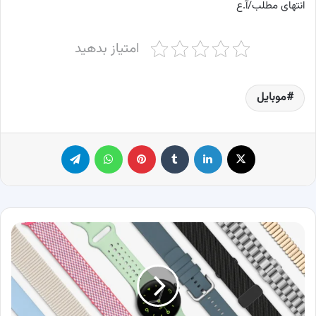
انتهای مطلب/آ.ع
امتیاز بدهید
موبایل
X
لینکدین
‫تامبلر
پینترست
واتس آپ
تلگرام
هر
آنچه
که
درباره
پیکسل
واچ