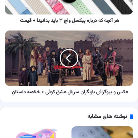
۳
باید
بدانید!
+
هر آنچه که درباره پیکسل واچ ۳ باید بدانید! + قیمت
قیمت
عکس
و
بیوگرافی
بازیگران
سریال
عشق
کوفی
+
خلاصه
داستان
عکس و بیوگرافی بازیگران سریال عشق کوفی + خلاصه داستان
نوشته های مشابه