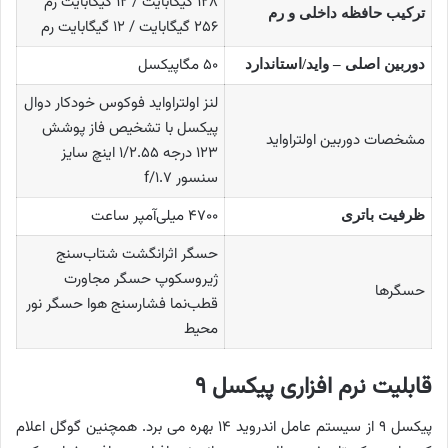
۱۲۸ گیگابایت / ۱۲ گیگابایت رم
ترکیب حافظه داخلی و رم
۲۵۶ گیگابایت / ۱۲ گیگابایت رم
۵۰ مگاپیکسل
دوربین اصلی – واید/استاندارد
لنز اولتراواید فوکوس خودکار دوال
پیکسل با تشخیص فاز پوشش
مشخصات دوربین اولتراواید
۱۲۳ درجه ۱/۲.۵۵ اینچ سایز
سنسور f/۱.۷
۴۷۰۰ میلی‌آمپر ساعت
ظرفیت باتری
حسگر اثرانگشت شتاب‌سنج
ژیروسکوپ حسگر مجاورت
حسگرها
قطب‌نما فشارسنج هوا حسگر نور
محیط
قابلیت نرم افزاری پیکسل ۹
پیکسل ۹ از سیستم عامل اندروید ۱۴ بهره می برد. همچنین گوگل اعلام