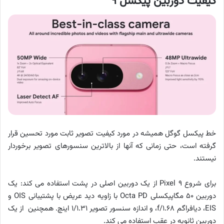
کیفیت دوربین پیکسل ۹
خط پیکسل گوگل همیشه در مورد کیفیت تصویر ثابت مورد تحسین قرار
گرفته است، حتی زمانی که آنها از بالاترین سنسورهای تصویر برخوردار
نیستند.
برای شروع Pixel ۹ از یک دوربین اصلی در پشت استفاده می کند: یک
دوربین ۵۰ مگاپیکسلی Octa PD با زاویه دید عریض با پشتیبانی OIS و
EIS، دیافراگم f/۱.۶۸، و اندازه سنسور تصویر ۱/۱.۳۱ اینچ. همچنین از یک
دوربین ثانویه در عقب استفاده می کند.