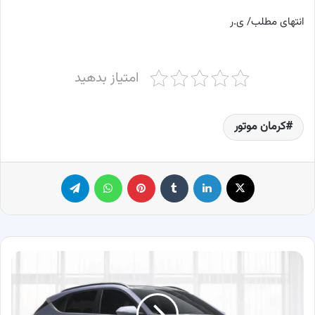
انتهای مطلب/ ی.ر
امتیاز بدهید
کرمان موتور
X
لینکدین
‫تامبلر
پینترست
واتس آپ
تلگرام
مشخصات
فنی
هیوندای
کونا