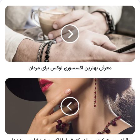
معرفی
بهترین
اکسسوری
لوکس
برای
مردان
معرفی بهترین اکسسوری لوکس برای مردان
قوانین
ست
کردن
جواهر
که
شما
را
لاکچری
تر
نشان