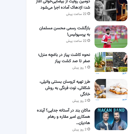
دومین روایت از بیضایی‌خوانی آغاز
شد؛ اژدهاک آماده اجرا می‌شود
22 ساعت پیش
بازگشت رسمی محسن مسلمان
به پرسپولیس!
22 ساعت پیش
نحوه کاشت پیاز در باغچه منزل؛
صفر تا صد کشت پیاز
1 روز پیش
طرز تهیه کروسان بستنی وانیلی،
شکلاتی، توت فرنگی به روش
خانگی
2 روز پیش
ماکان بند در آستانه جدایی؟ آینده
همکاری امیر مقاره و رهام
هادیان…
2 روز پیش