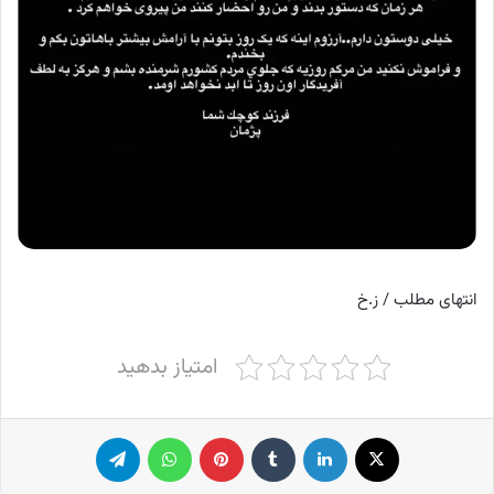
انتهای مطلب / ز.خ
امتیاز بدهید
X
لینکدین
‫تامبلر
پینترست
واتس آپ
تلگرام