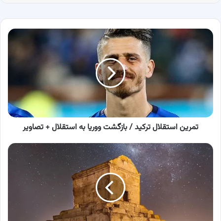
تمرین
استقلال
ترکید
/
بازگشت
ووریا
به
استقلال
+
تصاویر
تمرین استقلال ترکید / بازگشت ووریا به استقلال + تصاویر
تصاویر
دیده
نشده
از
داخل
مقبره
کوروش
+