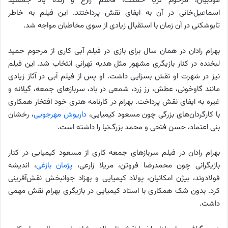
مودبیان، مرحوم ثریا حمکت، قاسم زارع و زنده یاد جمشید
اسماعیل‌خانی در آن به ایفای نقش پرداختند. این فیلم به خاطر
تابوشکنی در آن زمان با استقبال زیادی از سوی مخاطبان مواجه شد.
بهرام رادان در همان سال برای بازی در فیلم آبی کاری از مرحوم حمید
لبخنده در کنار بازیگری مشهور مثل هدیه تهرانی انتخاب شد. این فیلم
نیز در شهرت او نقش بسزایی داشت. او پس از فیلم آبی در آثاز زیادی
مانند گاوخونی، عطش، رز زرد، شمعی در باد، سربازهای جمعه، گیلانه و
غیره به ایفای نقش پرداخت. بهرام در کارنامه هنری خود افتخار همکاری
با کارگردان‌های بزرگی چون مسعود کیمیایی،
داریوش مهرجویی
، رخشان
بنی‌ اعتماد، حسن فتحی و محمد بزرگ‌نیا را داشته است.
بهرام رادان در فیلم سربازهای جمعه کاری از مسعود کیمیایی در کنار
بازیگرانی چون محمدرضا فروتن، مریلا زارعی،
پژمان بازغی
، اندیشه
فولادوند، بیژن امکانیان، پولاد کیمیایی و بهزاد جوانبخش نقش‌آفرینی
کرد. بدون شک همکاری با استاد کیمیایی در بازیگری بهرام نقش مهمی
داشت.