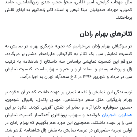
مثل مهتاب کرامتی، امیر آقایی، میترا حجار، هدی زین‌العابدین، حامد
کمیلی، مهرداد صدیقیان، بیتا فرهی و استاد اکبر زنجانپور به ایفای نقش
پرداختند.
تئاترهای بهرام رادان
در بیوگرافی بهرام رادان می‌خوانیم که تجربه بازیگری بهرام در نمایش به
کنسرت نمایش سی یک تئاتر به کارگردانی علی‌اصغر دشتی بر می‌گردد.
درواقع این کنسرت نمایشی براساس سه داستان از شاهنامه به ترتیب
زال و رودابه، رستم و اسفندیار و رستم و سهراب است. کنسرت نمایش
سی در مرداد و شهریور ۱۳۹۶ در کاخ سعدآباد تهران به اجرا درآمد.
نویسندگی این نمایش را نغمه ثمینی بر عهده داشت که در آن علاوه بر
بهرام بازیگرانی مثل سحر دولتشاهی، مهدی پاکدل، بانیپال شومون،
حسین صوفیان، دلنیا آرام و صابر ابر تقش آفرینی کردند. علاوه بر این
همایون شجریان
خواننده و سهراب پورناظری آهنگساز کنسرت نمایش
سی را بر عهده داشتند. همچنین این مورد هم بگوییم که بهرام رادان در
اولین تجربه حضورش در عرصه نمایش به نقش زال شاهنامه ظاهر شد.