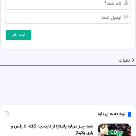
ن
ا
م
ا
ش
ی
م
م
ا
ی
*
ل
ش
م
ا
0
نظرات
نوشته های تازه
همه چیز درباره پاتیناژ؛ از تاریخچه گرفته تا رقص و
بازی پاتیناژ