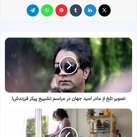
X
لینکدین
‫تامبلر
پینترست
واتس آپ
تلگرام
تصویر
تلخ
از
مادر
امید
جهان
در
مراسم
تشییع
پیکر
تصویر تلخ از مادر امید جهان در مراسم تشییع پیکر فرزندش!
فرزندش!
10
روش
سریع
خشک