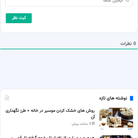
ش
ی
م
م
ا
ی
*
ل
ش
م
ا
0
نظرات
نوشته های تازه
روش های خشک کردن موسیر در خانه + طرز نگهداری
آن
3 ساعت پیش