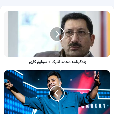
زندگینامه
محمد
اتابک
+
سوابق
کاری
زندگینامه محمد اتابک + سوابق کاری
از
زمان
برگزاری
کنسرت
علیرضا
طلیسچی
در
شهریور