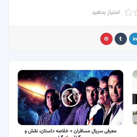
امتیاز بدهید
لینکدین
‫تامبلر
پینترست
معرفی
سریال
مسافران
+
خلاصه
داستان،
نقش
و
بیوگرافی
بازیگران
معرفی سریال مسافران + خلاصه داستان، نقش و