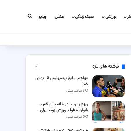
جستجو برای
ر
ورزشی
سبک زندگی
عکس
ویدیو
نوشته های تازه
مهاجم سابق پرسپولیس آبی‌پوش
شد!
3 ساعت پیش
ورزش زومبا در خانه برای لاغری
بانوان + فواید ورزش زومبا برای…
5 ساعت پیش
طرز تهیه کوکی نیویورکی شکلاتی