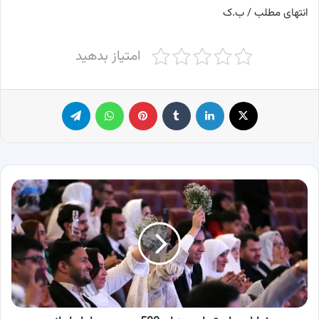
انتهای مطلب / ب.ک
امتیاز بدهید
X
لینکدین
‫تامبلر
پینترست
واتس آپ
تلگرام
خیابان
های
تهران
میزبان
500
عروس
و
داماد
ایرانی