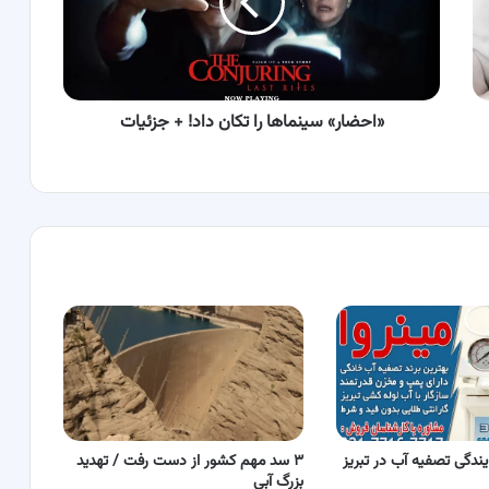
داد!
+
جزئیات
«احضار» سینماها را تکان داد! + جزئیات
یندگی تصفیه آب در تبریز
۳ سد مهم کشور از دست رفت / تهدید
بزرگ آبی