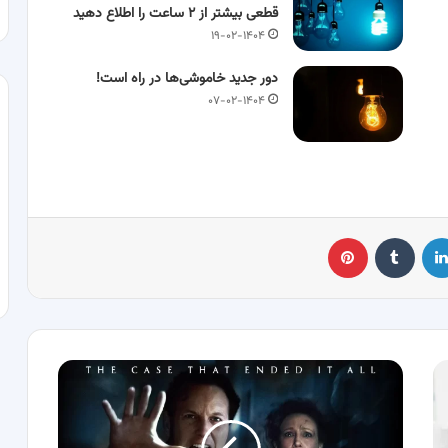
قطعی بیشتر از ۲ ساعت را اطلاع دهید
۱۹-۰۲-۱۴۰۴
دور جدید خاموشی‌ها در راه است!
۰۷-۰۲-۱۴۰۴
لینکدین
‫تامبلر
پینترست
«احضار»
سینماها
را
تکان