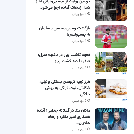
دومین روایت از بیضایی‌خوانی آغاز
شد؛ اژدهاک آماده اجرا می‌شود
1 روز پیش
بازگشت رسمی محسن مسلمان
به پرسپولیس!
1 روز پیش
نحوه کاشت پیاز در باغچه منزل؛
صفر تا صد کشت پیاز
1 روز پیش
طرز تهیه کروسان بستنی وانیلی،
شکلاتی، توت فرنگی به روش
خانگی
2 روز پیش
ماکان بند در آستانه جدایی؟ آینده
همکاری امیر مقاره و رهام
هادیان…
2 روز پیش