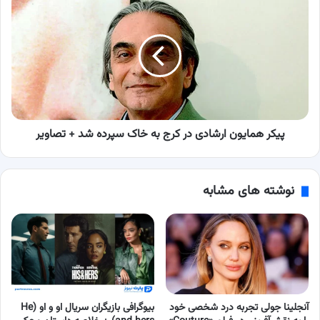
همایون
ارشادی
در
کرج
به
خاک
سپرده
شد
+
پیکر همایون ارشادی در کرج به خاک سپرده شد + تصاویر
تصاویر
نوشته های مشابه
آنجلینا جولی تجربه درد شخصی خود
بیوگرافی بازیگران سریال او و او (He