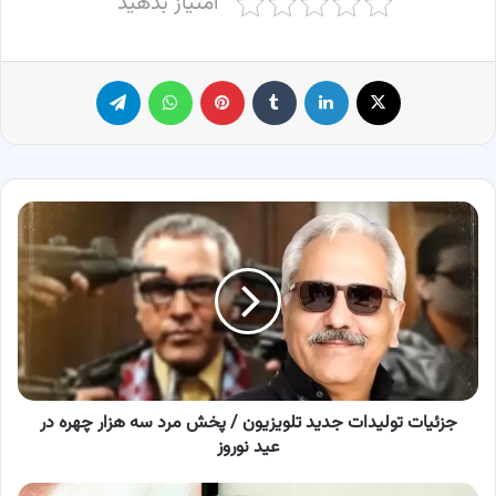
امتیاز بدهید
X
لینکدین
‫تامبلر
پینترست
واتس آپ
تلگرام
جزئیات
تولیدات
جدید
تلویزیون
/
پخش
مرد
سه
هزار
چهره
جزئیات تولیدات جدید تلویزیون / پخش مرد سه هزار چهره در
در
عید نوروز
عید
نوروز
پیکر