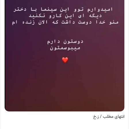
انتهای مطلب / ز.خ