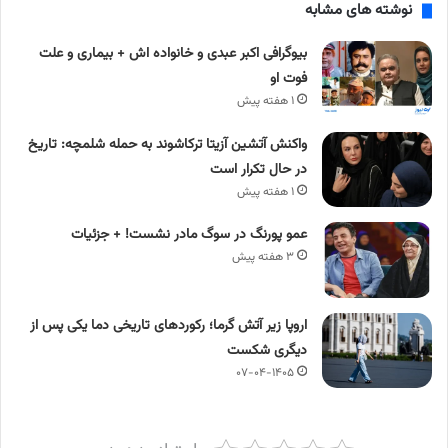
نوشته های مشابه
بیوگرافی اکبر عبدی و خانواده اش + بیماری و علت
فوت او
۱ هفته پیش
واکنش آتشین آزیتا ترکاشوند به حمله شلمچه: تاریخ
در حال تکرار است
۱ هفته پیش
عمو پورنگ در سوگ مادر نشست! + جزئیات
۳ هفته پیش
اروپا زیر آتش گرما؛ رکوردهای تاریخی دما یکی پس از
دیگری شکست
۰۷-۰۴-۱۴۰۵