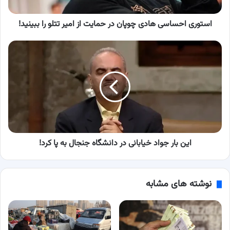
امیر
تتلو
را
استوری احساسی هادی چوپان در حمایت از امیر تتلو را ببینید!
ببینید!
این
بار
جواد
خیابانی
در
دانشگاه
جنجال
به
پا
کرد!
این بار جواد خیابانی در دانشگاه جنجال به پا کرد!
نوشته های مشابه