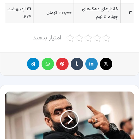
خانوارهای دهک‌های
۳۱ اردیبهشت
۳
۳۰۰,۰۰۰ تومان
چهارم تا نهم
۱۴۰۴
امتیاز بدهید
X
لینکدین
‫تامبلر
پینترست
واتس آپ
تلگرام
استوری
احساسی
هادی
چوپان
در
حمایت
از