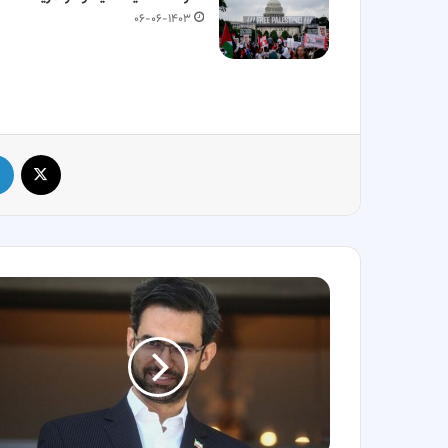
۰۶-۰۶-۱۴۰۳
X
آذری
جهرمی
در
کابینه
پزشکیان
نخواهد
بود