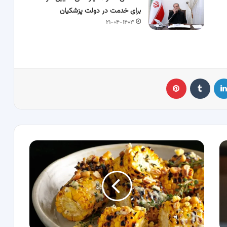
برای خدمت در دولت پزشکیان
۲۱-۰۴-۱۴۰۳
لینکدین
‫تامبلر
پینترست
طرز
تهیه
بلال؛
ذرت
گریل
شده
با
ادویه