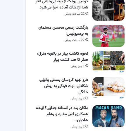
دومین روایت از بیضایی‌خوانی آغاز
شد؛ اژدهاک آماده اجرا می‌شود
22 ساعت پیش
بازگشت رسمی محسن مسلمان
به پرسپولیس!
22 ساعت پیش
نحوه کاشت پیاز در باغچه منزل؛
صفر تا صد کشت پیاز
1 روز پیش
طرز تهیه کروسان بستنی وانیلی،
شکلاتی، توت فرنگی به روش
خانگی
2 روز پیش
ماکان بند در آستانه جدایی؟ آینده
همکاری امیر مقاره و رهام
هادیان…
2 روز پیش