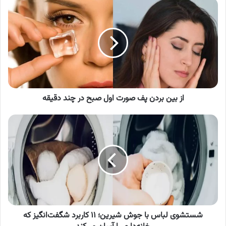
از
بین
بردن
پف
صورت
اول
صبح
در
چند
دقیقه
از بین بردن پف صورت اول صبح در چند دقیقه
شستشوی
لباس
با
جوش
شیرین؛
۱۱
کاربرد
شگفت‌انگیز
که
خانه‌داری
شستشوی لباس با جوش شیرین؛ ۱۱ کاربرد شگفت‌انگیز که
را