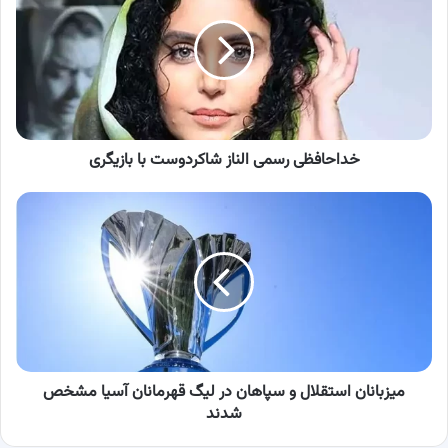
الناز
شاکردوست
با
بازیگری
خداحافظی رسمی الناز شاکردوست با بازیگری
میزبانان
استقلال
و
سپاهان
در
لیگ
قهرمانان
آسیا
مشخص
شدند
میزبانان استقلال و سپاهان در لیگ قهرمانان آسیا مشخص
شدند