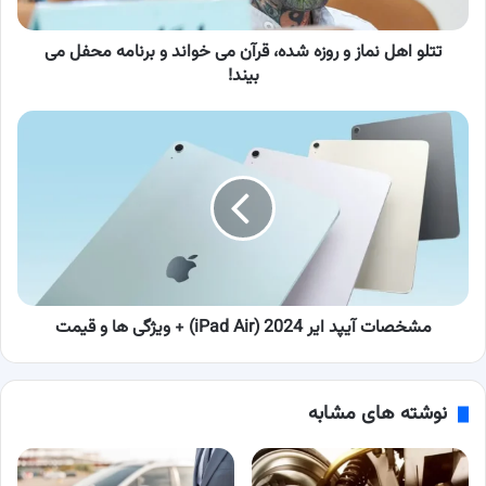
می
خواند
و
تتلو اهل نماز و روزه شده، قرآن می خواند و برنامه محفل می
برنامه
بیند!
محفل
می
مشخصات
بیند!
آیپد
ایر
2024
(iPad
Air)
+
ویژگی
ها
و
مشخصات آیپد ایر 2024 (iPad Air) + ویژگی ها و قیمت
قیمت
نوشته های مشابه