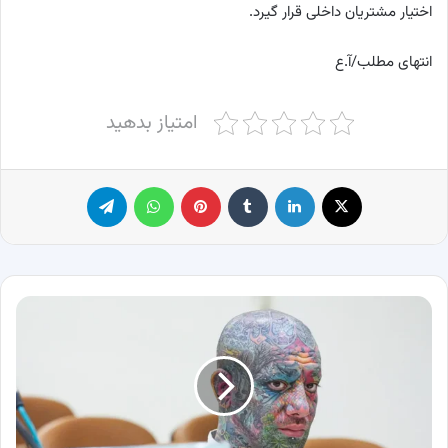
اختیار مشتریان داخلی قرار گیرد.
انتهای مطلب/آ.ع
امتیاز بدهید
X
لینکدین
‫تامبلر
پینترست
واتس آپ
تلگرام
تتلو
اهل
نماز
و
روزه
شده،
قرآن