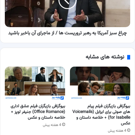
رهبر
ها
/
از
ماجرای
چراغ سبز آمریکا به رهبر تروریست‎ ها / از ماجرای آن باخبر باشید
آن
باخبر
باشید
نوشته های مشابه
بیوگرافی بازیگران فیلم پیام
بیوگرافی بازیگران فیلم عشق اداری
های صوتی برای ایزابل (Voicemails
(Office Romance) جنیفر لوپز +
for Isabelle) + خلاصه داستان و
خلاصه داستان و عکس
عکس
4 هفته پیش
4 هفته پیش