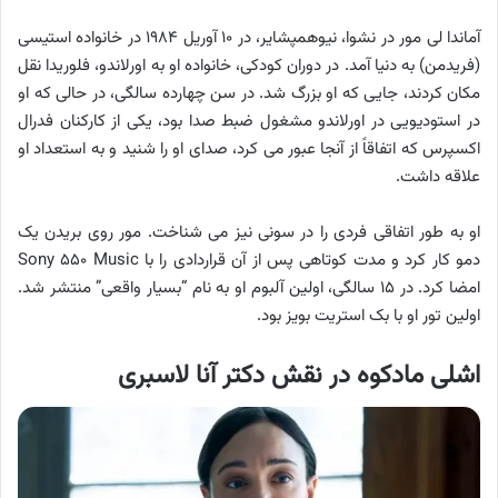
آماندا لی مور در نشوا، نیوهمپشایر، در ۱۰ آوریل ۱۹۸۴ در خانواده استیسی
(فریدمن) به دنیا آمد. در دوران کودکی، خانواده او به اورلاندو، فلوریدا نقل
مکان کردند، جایی که او بزرگ شد. در سن چهارده سالگی، در حالی که او
در استودیویی در اورلاندو مشغول ضبط صدا بود، یکی از کارکنان فدرال
اکسپرس که اتفاقاً از آنجا عبور می کرد، صدای او را شنید و به استعداد او
علاقه داشت.
او به طور اتفاقی فردی را در سونی نیز می شناخت. مور روی بریدن یک
دمو کار کرد و مدت کوتاهی پس از آن قراردادی را با Sony ۵۵۰ Music
امضا کرد. در ۱۵ سالگی، اولین آلبوم او به نام “بسیار واقعی” منتشر شد.
اولین تور او با بک استریت بویز بود.
اشلی مادکوه در نقش دکتر آنا لاسبری