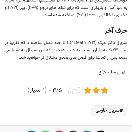
گوستاف هامارستن در ۲ سپتامبر ۱۹۶۷ در استکهلم، استکهلم لن، سوئد
به دنیا آمد. او بازیگری است که برای فیلم های برونو (۲۰۰۹)، پیر (۲۰۲۱) و
دختری با خالکوبی اژدها (۲۰۱۱) شناخته شده است.
حرف آخر
سریال دکتر مرگ (Dr Death ۲۰۲۱) تا چند فصل ساخته د که تقریبا در
سال ۲۰۲۳ به پایان رشید. به دلیل هیجانی که این سریال به شما می
دهد، پس از تماشا برای فصل های بعدی مشتاق تر خواهید شد.
انتهای مطلب/آ.ع
۳/۵ - (۱ امتیاز)
سریال خارجی
X
لینکدین
‫تامبلر
پینترست
واتس آپ
تلگرام