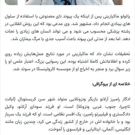
پائولو ماکیارینی پس از اینکه یک پیوند نای مصنوعی با استفاده از سلول
های بینادی انجام داد، مشهور شد. وی مدعی بود که این روش انقلابی در
رشته پزشکی محسوب می شود و می تواند انسان های زیادی را نجات
دهد. اما بعد از مدتی این پیوند باعث آسیب جدی یا مرگ بیماران شد.
تحقیقات نشان داد که ماکیارینی در مورد نتایج عمل‌هایش زیاده روی
کرده و اطلاعاتش کاملا اشتباه بوده. این رسوایی بزرگ، اعتبار علمی او را
زیر سوال برد و منجر به اخراج او از موسسه کارولینسکا در سوئد شد.
خلاصه ای از بیوگرافی:
ادگار رامیرز آرلانو بازیگر ونزوئلایی متولد شهر سن کریستوبال (ایالت
تاچیرا، جنوب غربی ونزوئلا) است. او فرزند سودای آرلانو، وکیل
دادگستری و فیلیبرتو رامیرز، یک افسر نظامی است. او که فرزند یک سرباز
بود و با خانواده اش در خارج از کشور زندگی می کرد، چندین زبان مانند
انگلیسی، آلمانی، ایتالیایی و فرانسوی را آموخت.