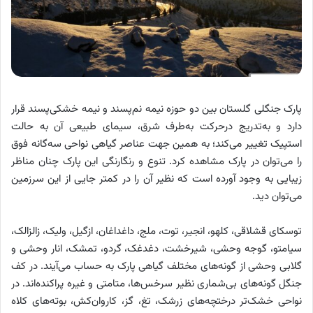
پارک جنگلی گلستان بین دو حوزه نیمه نم‌پسند و نیمه خشکى‌پسند قرار
دارد و به‌تدریج درحرکت به‌طرف شرق، سیماى طبیعى آن به حالت
استپیک تغییر مى‌‌کند؛ به همین جهت عناصر گیاهى نواحى سه‌گانه فوق
را مى‌توان در پارک مشاهده کرد. تنوع و رنگارنگى این پارک چنان مناظر
زیبایى به وجود آورده است که نظیر آن را در کمتر جایى از این سرزمین
مى‌‌توان دید.
توسکاى قشلاقى، کلهو، انجیر، توت، ملج، داغداغان، ازگیل، ولیک، زالزالک،
سیامتو، ‌گوجه وحشى، شیرخشت، دغدغک، گردو، تمشک، انار وحشى و
گلابى وحشى از گونه‌هاى مختلف گیاهى پارک به حساب می‌آیند. در کف
جنگل گونه‌هاى بى‌شمارى نظیر سرخس‌ها، متامتى و غیره پراکنده‌اند. در
نواحى خشک‌تر درختچه‌هاى زرشک، تغ، گز، کاروان‌کش‌، بوته‌هاى کلاه