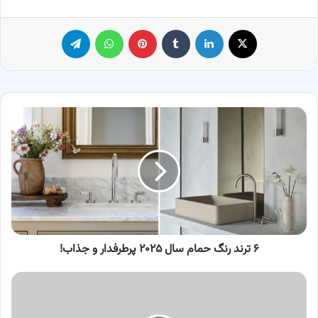
X
لینکدین
‫تامبلر
پینترست
واتس آپ
تلگرام
۶
ترند
رنگ
حمام
سال
۲۰۲۵
پرطرفدار
و
جذاب!
۶ ترند رنگ حمام سال ۲۰۲۵ پرطرفدار و جذاب!
برنامه
هفتگی
غذایی