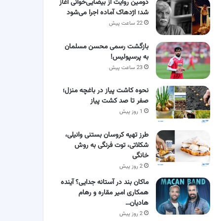
دومین روایت از بیضایی‌خوانی آغاز
شد؛ اژدهاک آماده اجرا می‌شود
22 ساعت پیش
بازگشت رسمی محسن مسلمان
به پرسپولیس!
23 ساعت پیش
نحوه کاشت پیاز در باغچه منزل؛
صفر تا صد کشت پیاز
1 روز پیش
طرز تهیه کروسان بستنی وانیلی،
شکلاتی، توت فرنگی به روش
خانگی
2 روز پیش
ماکان بند در آستانه جدایی؟ آینده
همکاری امیر مقاره و رهام
هادیان…
2 روز پیش