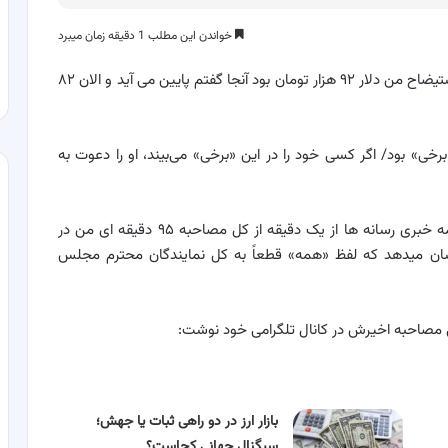
خواندن این مطلب 1 دقیقه زمان میبرد
وزیر سابق اقتصاد گفت: روز استیضاح من دلار ۹۲ هزار تومان بود آنجا گفتم پایین می آید و الان ۸۲
ی» بود/ اگر کسی خود را در این «برخی» می‌بیند، او را دعوت به
عبدالناصر همتی وزیر سابق اقتصاد، نوشت: فارغ از مقدمه خبری رسانه ها از یک دقیقه از کل مصاحبه ۹۵ دقیقه ای من در
ان میدهد که لفظ «همه» قطعاً به کل نمایندگان محترم مجلس
شی مصاحبه اخیرش در کانال تلگرامی خود نوشت
:
بازار ارز در دو راهی ثبات یا جهش؛
سیگنال جهانی کجاست؟