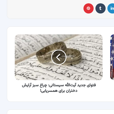
لینکدین
‫تامبلر
پینترست
فتوای
جدید
آیت‌الله
سیستانی:
چراغ
سبز
آرایش
دختران
برای
همسریابی!
فتوای جدید آیت‌الله سیستانی: چراغ سبز آرایش
دختران برای همسریابی!