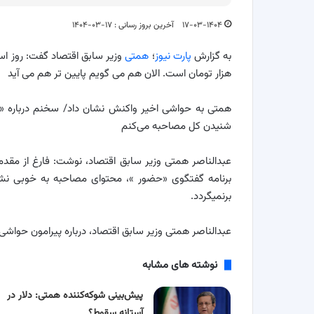
۱۷-۰۳-۱۴۰۴
آخرین بروز رسانی : ۱۷-۰۳-۱۴۰۴
به گزارش
پارت نیوز
؛
همتی
هزار تومان است. الان هم می گویم پایین تر هم می آید
همتی به حواشی اخیر واکنش نشان داد/ سخنم درباره «برخ
شنیدن کل مصاحبه می‌کنم
برنامه گفتگوی «حضور »، محتوای مصاحبه به خوبی نش
برنمیگردد
.
عبدالناصر همتی وزیر سابق اقتصاد، درباره پیرامون حوا
نوشته های مشابه
پیش‌بینی شوکه‌کننده همتی: دلار در
آستانه سقوط؟