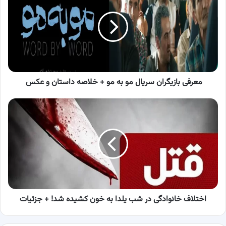
سریال
مو
به
مو
+
خلاصه
داستان
و
معرفی بازیگران سریال مو به مو + خلاصه داستان و عکس
عکس
اختلاف
خانوادگی
در
شب
یلدا
به
خون
کشیده
شد!
+
اختلاف خانوادگی در شب یلدا به خون کشیده شد! + جزئیات
جزئیات