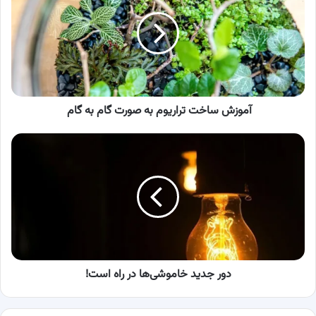
تراریوم
به
صورت
گام
به
گام
آموزش ساخت تراریوم به صورت گام به گام
دور
جدید
خاموشی‌ها
در
راه
است!
دور جدید خاموشی‌ها در راه است!