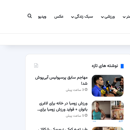
جستجو برای
ر
ورزشی
سبک زندگی
عکس
ویدیو
نوشته های تازه
مهاجم سابق پرسپولیس آبی‌پوش
شد!
3 ساعت پیش
ورزش زومبا در خانه برای لاغری
بانوان + فواید ورزش زومبا برای…
5 ساعت پیش
طرز تهیه کوکی نیویورکی شکلاتی