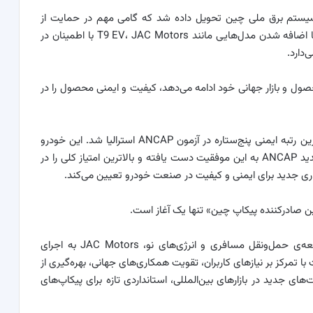
اولین محموله شامل ۳۰۰ دستگاه از T9 EV به سیستم برق ملی چین تحویل داده شد که گامی مهم در حمایت از
توسعه‌ی سبز و کم‌کربن این صنعت محسوب می‌شود. با اضافه شدن مدل‌هایی مانند T9 EV، JAC Motors با اطمینان در
استراتژی‌های محصول و بازار جهانی خود ادامه می‌دهد، کیفیت و ایمنی محصول را در
به‌عنوان یک مدل جهانی، پیکاپ T9 موفق به کسب بالاترین رتبه ایمنی پنج‌ستاره در آزمون ANCAP استرالیا شد. این خودرو
همچنین نخستین پیکاپ چینی است که تحت مقررات جدید ANCAP به این موفقیت دست یافته و بالاترین امتیاز کلی را در
ری جدید برای ایمنی و کیفیت در صنعت خودرو تعیین می‌کند.
صادرکننده پیکاپ چین» تنها یک آغاز است.
در مواجهه با فرصت‌ها و چالش‌های ناشی از روند توسعه‌ی حمل‌ونقل مسافری و انرژی‌های نو، JAC Motors به اجرای
با تمرکز بر نیازهای کاربران، تقویت همکاری‌های جهانی، بهره‌گیری از
ی جدید در بازارهای بین‌المللی، استانداردی تازه برای پیکاپ‌های