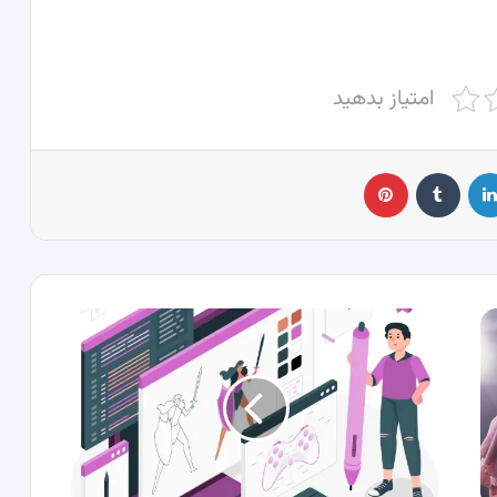
امتیاز بدهید
لینکدین
‫تامبلر
پینترست
طراحی
سایت
دنیای
دیجیتال
را
به
خانه
خود