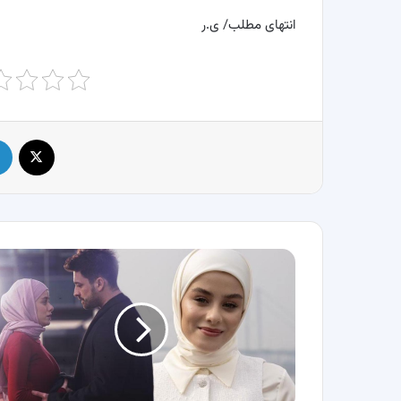
انتهای مطلب/ ی.ر
X
بیوگرافی
بازیگران
سریال
تجارت
یا
بازار
(Piyasa)
+