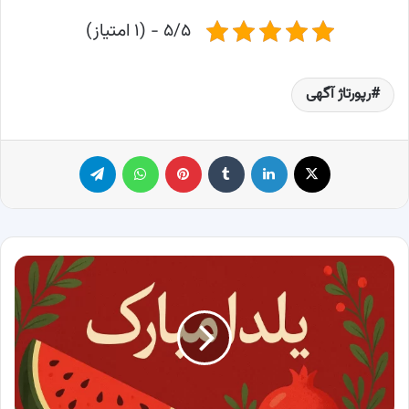
۵/۵ - (۱ امتیاز)
رپورتاژ آگهی
X
لینکدین
‫تامبلر
پینترست
واتس آپ
تلگرام
جدیدترین
متن‌
های
تبریک
شب
یلدا
۱۴۰4
/