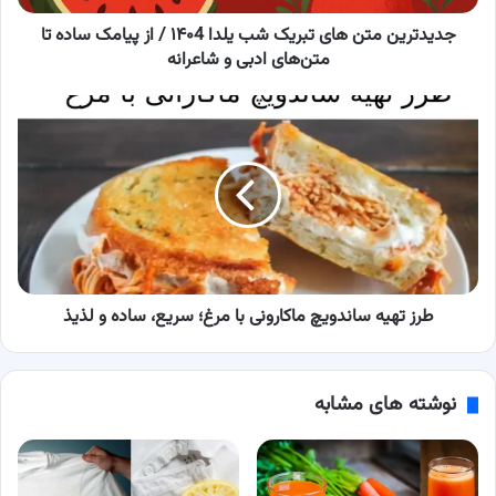
از
پیامک
جدیدترین متن‌ های تبریک شب یلدا ۱۴۰4 / از پیامک ساده تا
ساده
متن‌های ادبی و شاعرانه
تا
متن‌های
طرز
ادبی
تهیه
و
ساندویچ
شاعرانه
ماکارونی
با
مرغ؛
سریع،
ساده
و
لذیذ
طرز تهیه ساندویچ ماکارونی با مرغ؛ سریع، ساده و لذیذ
نوشته های مشابه