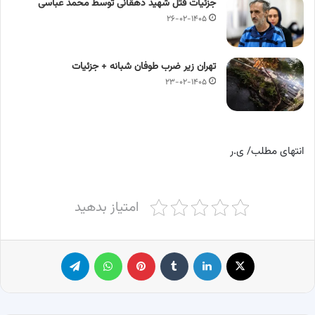
جزئیات قتل شهید دهقانی توسط محمد عباسی
۲۶-۰۲-۱۴۰۵
تهران زیر ضرب طوفان شبانه + جزئیات
۲۳-۰۲-۱۴۰۵
انتهای مطلب/ ی.ر
امتیاز بدهید
X
لینکدین
‫تامبلر
پینترست
واتس آپ
تلگرام