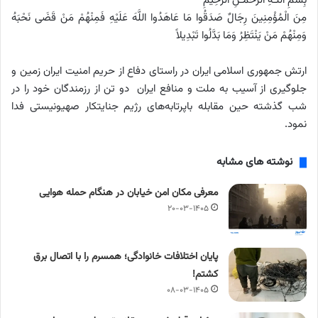
بِسْمِ اللَّـهِ الرَّحْمَـٰنِ الرَّحِیمِ
مِنَ الْمُؤْمِنِینَ رِجَالٌ صَدَقُوا مَا عَاهَدُوا اللَّهَ عَلَیْهِ فَمِنْهُمْ مَنْ قَضَی نَحْبَهُ
وَمِنْهُمْ مَنْ یَنْتَظِرُ وَمَا بَدَّلُوا تَبْدِیلاً
ارتش جمهوری اسلامی ایران در راستای دفاع از حریم امنیت ایران زمین و
جلوگیری از آسیب به ملت و منافع ایران دو تن از رزمندگان خود را در
شب گذشته حین مقابله باپرتابه‌های رژیم جنایتکار صهیونیستی فدا
نمود.
نوشته های مشابه
معرفی مکان امن خیابان در هنگام حمله هوایی
۲۰-۰۳-۱۴۰۵
پایان اختلافات خانوادگی؛ همسرم را با اتصال برق
کشتم!
۰۸-۰۳-۱۴۰۵