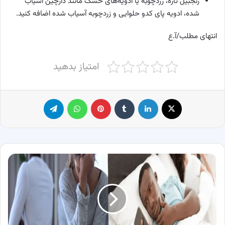
زنجبیل تازه، زردچوبه یا ادویه‌های خشک مانند دارچین آسیاب
شده، ادویه پای کدو حلوایی و زردچوبه آسیاب شده اضافه کنید.
انتهای مطلب/آ.ع
امتیاز بدهید
X
لینکدین
‫تامبلر
پینترست
واتس آپ
تلگرام
نشانه
خیانت
+
انوع
و
نحوه
مقابله