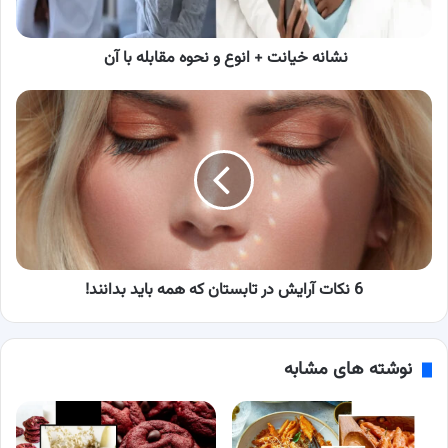
با
آن
نشانه خیانت + انوع و نحوه مقابله با آن
6
نکات
آرایش
در
تابستان
که
همه
باید
بدانند!
6 نکات آرایش در تابستان که همه باید بدانند!
نوشته های مشابه