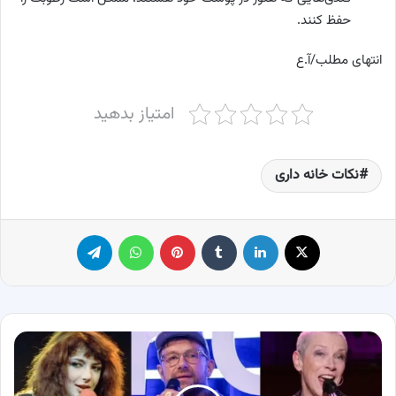
حفظ کنند.
انتهای مطلب/آ.ع
امتیاز بدهید
نکات خانه داری
X
لینکدین
‫تامبلر
پینترست
واتس آپ
تلگرام
هزار
موسیقی‌دان
در
اعتراض