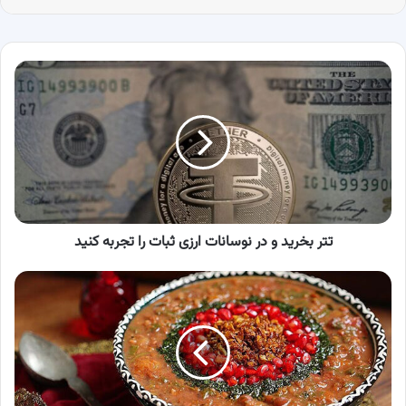
تتر
بخرید
و
در
نوسانات
ارزی
ثبات
را
تجربه
کنید
تتر بخرید و در نوسانات ارزی ثبات را تجربه کنید
طرز
تهیه
آش
انار
یلدایی
اصیل
+