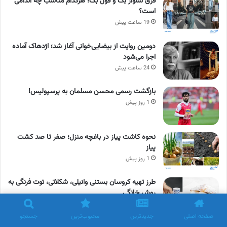
فرق شلوار بگ و فول بگ؛ هرکدام مناسب چه اندامی
است؟
19 ساعت پیش
دومین روایت از بیضایی‌خوانی آغاز شد؛ اژدهاک آماده
اجرا می‌شود
24 ساعت پیش
بازگشت رسمی محسن مسلمان به پرسپولیس!
1 روز پیش
نحوه کاشت پیاز در باغچه منزل؛ صفر تا صد کشت
پیاز
1 روز پیش
طرز تهیه کروسان بستنی وانیلی، شکلاتی، توت فرنگی به
روش خانگی
2 روز پیش
صفحه اصلی
جدیدترین
محبوب‌ترین
جستجو