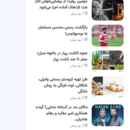
دومین روایت از بیضایی‌خوانی آغاز
شد؛ اژدهاک آماده اجرا می‌شود
1 روز پیش
بازگشت رسمی محسن مسلمان
به پرسپولیس!
1 روز پیش
نحوه کاشت پیاز در باغچه منزل؛
صفر تا صد کشت پیاز
1 روز پیش
طرز تهیه کروسان بستنی وانیلی،
شکلاتی، توت فرنگی به روش
خانگی
2 روز پیش
ماکان بند در آستانه جدایی؟ آینده
همکاری امیر مقاره و رهام
هادیان…
2 روز پیش