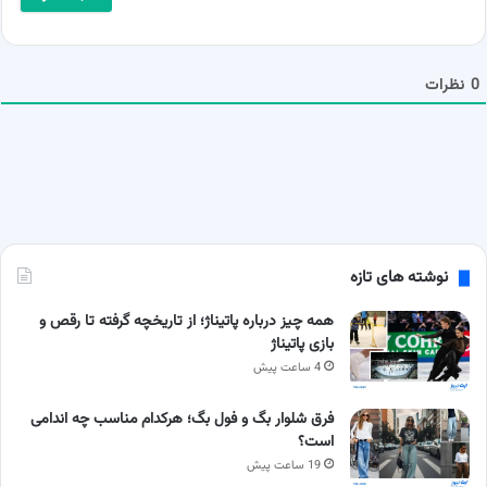
*
ل
ش
م
ا
0
نظرات
نوشته های تازه
همه چیز درباره پاتیناژ؛ از تاریخچه گرفته تا رقص و
بازی پاتیناژ
4 ساعت پیش
فرق شلوار بگ و فول بگ؛ هرکدام مناسب چه اندامی
است؟
19 ساعت پیش