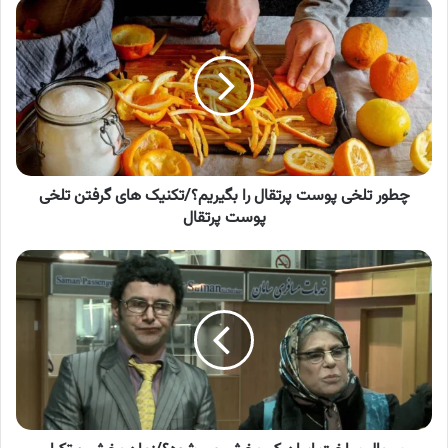
چطور
تلخی
پوست
پرتقال
را
بگیریم؟/
تکنیک
های
گرفتن
تلخی
چطور تلخی پوست پرتقال را بگیریم؟/تکنیک های گرفتن تلخی
پوست
پوست پرتقال
پرتقال
سریال
ساخت
ایران
کی
پخش
می
شود؟/
زمان
پخش
و