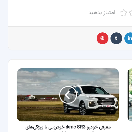
امتیاز بدهید
لینکدین
‫تامبلر
پینترست
معرفی
خودرو
kmc
SR3؛
خودرویی
با
ویژگی‌های
فنی
برجسته
و
معرفی خودرو kmc SR3؛ خودرویی با ویژگی‌های