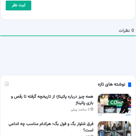
ا
ی
*
ل
ش
م
ا
0
نظرات
نوشته های تازه
همه چیز درباره پاتیناژ؛ از تاریخچه گرفته تا رقص و
بازی پاتیناژ
2 ساعت پیش
فرق شلوار بگ و فول بگ؛ هرکدام مناسب چه اندامی
است؟