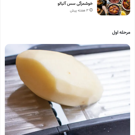
خوشمزگی سس آلبالو
۳ هفته پیش
مرحله اول