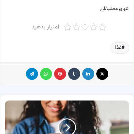
انتهای مطلب/آ.ع
امتیاز بدهید
غذا
X
لینکدین
‫تامبلر
پینترست
واتس آپ
تلگرام
انواع
کسب
و
کار
اینترنتی