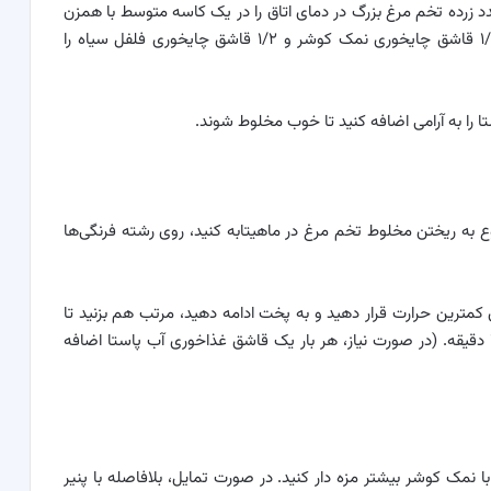
ین حال، ۴ عدد تخم مرغ بزرگ در دمای اتاق و ۲ عدد زرده تخم مرغ بزرگ در دمای اتاق را در یک کاسه متوسط ​​​​با همزن
بزنید. ۱ و ۱/۲ اونس پنیر پکورینو رومانو رنده شده ریز، ۱/۲ قاشق چایخوری نمک کوشر و ۱/۲ قاشق چایخوری فلفل سیاه را
شروع به ریختن مخلوط تخم مرغ در ماهیتابه کنید، روی رشته فرنگی‌ها
وی کمترین حرارت قرار دهید و به پخت ادامه دهید، مرتب هم بزنید تا
سس شروع به غلیظ شدن کند و پاستا را بپوشاند، ۱ تا ۲ دقیقه. (در صورت نیاز، هر بار یک قاشق غذاخوری آب پاستا اضافه
با نمک کوشر بیشتر مزه دار کنید. در صورت تمایل، بلافاصله با پنیر