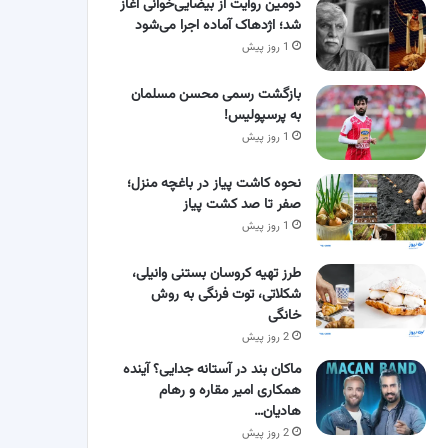
دومین روایت از بیضایی‌خوانی آغاز
شد؛ اژدهاک آماده اجرا می‌شود
1 روز پیش
بازگشت رسمی محسن مسلمان
به پرسپولیس!
1 روز پیش
نحوه کاشت پیاز در باغچه منزل؛
صفر تا صد کشت پیاز
1 روز پیش
طرز تهیه کروسان بستنی وانیلی،
شکلاتی، توت فرنگی به روش
خانگی
2 روز پیش
ماکان بند در آستانه جدایی؟ آینده
همکاری امیر مقاره و رهام
هادیان…
2 روز پیش