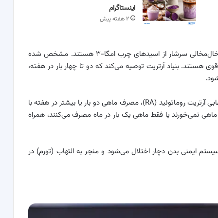
اینستاگرام
۲ هفته پیش
ماهی‌های چرب مانند سالمون، قزل‌آلا، ساردین و ماهی خال‌مخالی سرشار از اسیدهای چرب امگا-۳ هستند. مشخص شده
ی خواص ضدالتهابی قوی هستند. بنیاد آرتریت توصیه می‌کند که دو تا چهار بار در هفته،
در یک مطالعه روی ۱۷۶ نفر مبتلا به بیماری خودایمنی التهابی آرتریت روماتوئید (RA)، مصرف ماهی دو بار یا بیشتر در هفته با
ی نمی‌خورند یا فقط ماهی یک بار در ماه مصرف می‌کنند، همراه
سیستم ایمنی بدن دچار اختلال می‌شود و منجر به التهاب (تورم) در